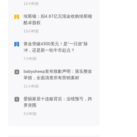
12小时前
埃斯顿：拟4.87亿元现金收购埃斯顿
酷卓股权
13小时前
黄金突破4300美元！是“一日游”脉
冲，还是新一轮牛市起点？
7小时前
babysheep发布致歉声明：落实整改
举措，全面清查所有营销素材
11小时前
爱丽家居十连板背后：业绩预亏，跨
界突围
3小时前