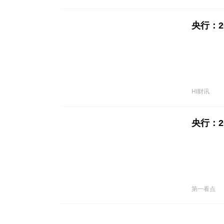
央行：2
HI财讯
央行：2
第一看点