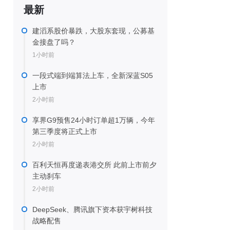
最新
建滔系股价暴跌，大股东套现，公募基
金接盘了吗？
1小时前
一段式端到端算法上车，全新深蓝S05
上市
2小时前
享界G9预售24小时订单超1万辆，今年
第三季度将正式上市
2小时前
百利天恒再度递表港交所 此前上市前夕
主动刹车
2小时前
DeepSeek、腾讯旗下资本获宇树科技
战略配售