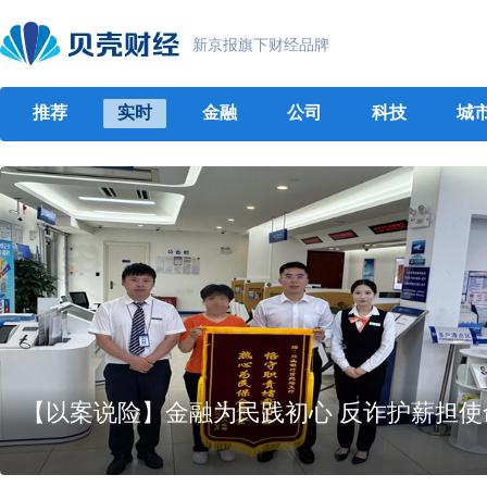
新京报旗下财经品牌
推荐
实时
金融
公司
科技
城
【以案说险】金融为民践初心 反诈护薪担使