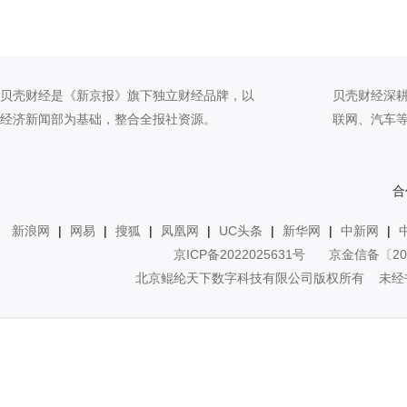
贝壳财经是《新京报》旗下独立财经品牌，以
贝壳财经深
经济新闻部为基础，整合全报社资源。
联网、汽车
合
新浪网
|
网易
|
搜狐
|
凤凰网
|
UC头条
|
新华网
|
中新网
|
京ICP备2022025631号
京金信备〔20
北京鲲纶天下数字科技有限公司版权所有 未经