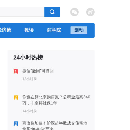
经济策
数读
商学院
滚动
24小时热榜
微信“撤回”可撤回
13小时前
你也在算北京购房账？公积金最高340
万，非京籍社保1年
14小时前
商改住加速！沪深超半数成交住宅地
块系“换身份”而来