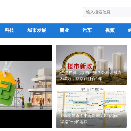
科技
城市发展
商业
汽车
视频
你也在算北京购房账？公积金最高
340万，非京籍社保1年
185轮厮杀！中海新城近84亿摘广
渠路“王炸”地块