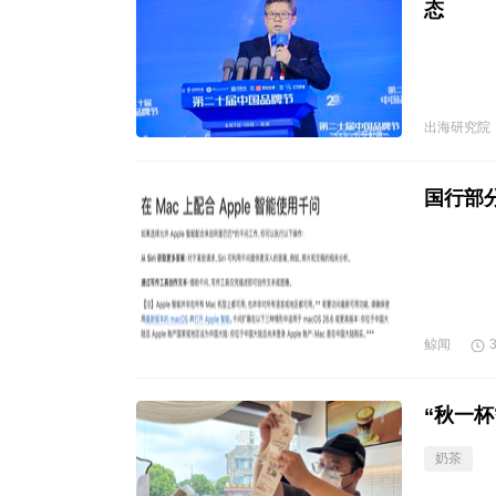
态
出海研究院
国行部分
鲸闻
“秋一杯
奶茶