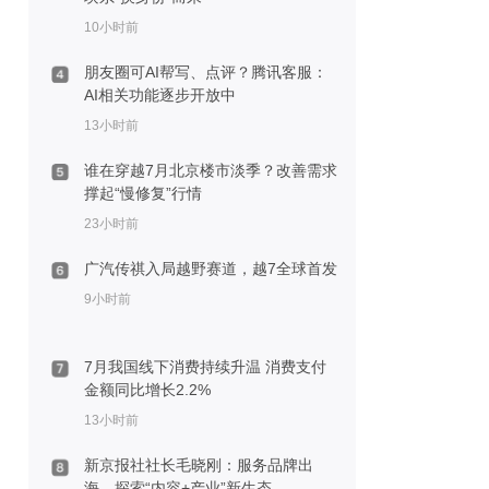
10小时前
朋友圈可AI帮写、点评？腾讯客服：
AI相关功能逐步开放中
13小时前
谁在穿越7月北京楼市淡季？改善需求
撑起“慢修复”行情
23小时前
广汽传祺入局越野赛道，越7全球首发
9小时前
7月我国线下消费持续升温 消费支付
金额同比增长2.2%
13小时前
新京报社社长毛晓刚：服务品牌出
海，探索“内容+产业”新生态