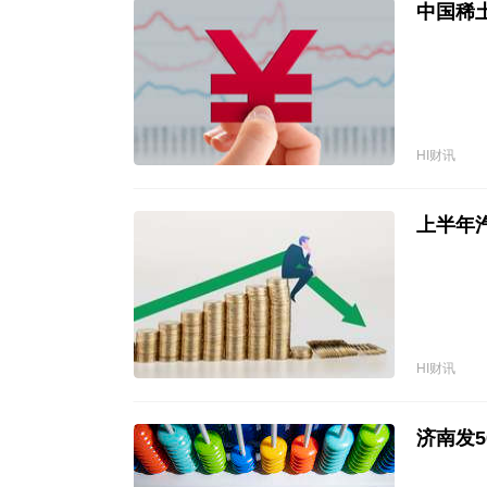
中国稀土
HI财讯
上半年汽
HI财讯
济南发5