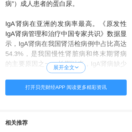
病”）成人患者的蛋白尿。
IgA肾病在亚洲的发病率最高。《原发性
IgA肾病管理和治疗中国专家共识》数据显
示，IgA肾病在我国肾活检病例中占比高达
54.3%，是我国慢性肾脏病和终末期肾病
的主要原因之一。长期以来，IgA肾病缺少
展开全文
能够直击发病核心、稳定阻断疾病进展、
安全性更优的精准对因治疗药物。传统治
打开贝壳财经APP 阅读更多精彩资讯
疗无法从源头阻断致病通路，大量患者仍
持续蛋白尿、肾功能进行性下降，预后不
佳。斯贝利单抗是全球首个获批治疗IgA肾
相关推荐
病的生物制剂，通过靶向抑制增殖诱导配