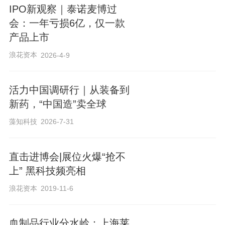
体（APRIL），从上游阻断IgA肾病的核心
IPO新观察｜泰诺麦博过
发病机制。
会：一年亏损6亿，仅一款
产品上市
斯贝利单抗在中国获批，是基于Ⅲ期
浪花资本
2026-4-9
VISIONARY研究的积极结果。北京大学第
一医院肾脏内科张宏教授表示，
活力中国调研行｜从装备到
新药，“中国造”卖全球
VISIONARY研究是目前全球已完成的最大
规模IgA肾病Ⅲ期研究，众多中国临床机构
藻知科技
2026-7-31
与研究者积极参与了该项全球研究，贡献
直击进博会|展位火爆“抢不
了代表中国的临床证据，增强了全球试验
上” 黑科技频亮相
的代表性与地域特色。得益于此，中国成
浪花资本
2019-11-6
为继美国之后第二个批准该药物上市的国
家，为中国IgA肾病患者提供了兼具明确疗
血制品行业分水岭：上海莱