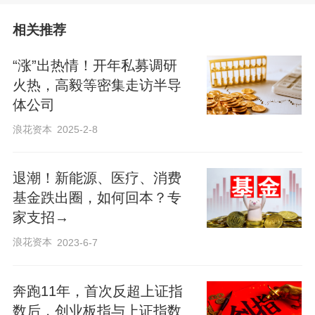
美股已遭遇“黑色星期五”，韩日股市同日
相关推荐
大跌
“涨”出热情！开年私募调研
连日来，全球股市遭受重挫。
火热，高毅等密集走访半导
体公司
北京时间6月6日，美股遭遇“黑色星期五”，
浪花资本
2025-2-8
纳斯达克指数单日重挫 4.18%，为2025年
4月以来的最差单日表现。
退潮！新能源、医疗、消费
基金跌出圈，如何回本？专
家支招→
6月8日，韩国股市大跌，韩国KOSPI指数
浪花资本
2023-6-7
暴跌8%，再次触发熔断机制，交易暂停20
分钟；日经225指数跌超3%。同日，A股
奔跑11年，首次反超上证指
同样飘绿，上证指数一度跌超2%，但北证
数后，创业板指与上证指数