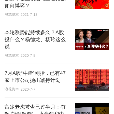
50逆势实现逾1%的上涨。
如何博弈？
浪花资本
2021-7-13
截至收盘，上证指数跌1.7%，失守4000
点；深证成指跌3.22%，报14821.19点；
本轮涨势能持续多久？A股
创业板指跌3.69%，报3811.79点。半导
投什么？杨德龙、杨玲这么
体、芯片、存储器、消费电子、光伏、
说
CPO、商业航天、AI算力、固态电池、金
浪花资本
2020-7-8
融科技等热门板块纷纷下挫。
7月A股“牛蹄”刚抬，已有47
具体来看，申万二级行业板块多数下跌
，
家上市公司抛出减持计划
工程机械、国有大型银行涨幅居前，分别
浪花资本
2020-7-7
上涨2.3%、1.74%；其他电子、贵金属、
工业金属、贸易、军工电子、消费电子等
富途老虎被查已过半月：有