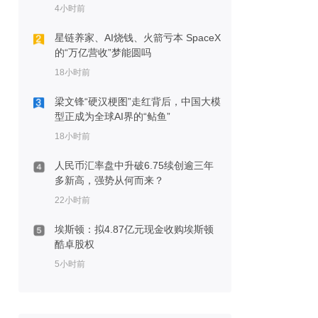
4小时前
星链养家、AI烧钱、火箭亏本 SpaceX
的“万亿营收”梦能圆吗
18小时前
梁文锋“硬汉梗图”走红背后，中国大模
型正成为全球AI界的“鲇鱼”
18小时前
人民币汇率盘中升破6.75续创逾三年
多新高，强势从何而来？
22小时前
埃斯顿：拟4.87亿元现金收购埃斯顿
酷卓股权
5小时前