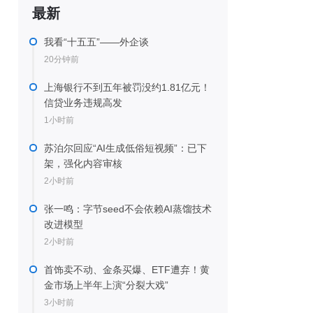
最新
我看“十五五”——外企谈
20分钟前
上海银行不到五年被罚没约1.81亿元！
信贷业务违规高发
1小时前
苏泊尔回应“AI生成低俗短视频”：已下
架，强化内容审核
2小时前
张一鸣：字节seed不会依赖AI蒸馏技术
改进模型
2小时前
首饰卖不动、金条买爆、ETF遭弃！黄
金市场上半年上演“分裂大戏”
3小时前