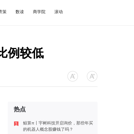
济策
数读
商学院
滚动
比例较低
热点
鲸算π丨宇树科技开启询价，那些年买
的机器人概念股赚钱了吗？