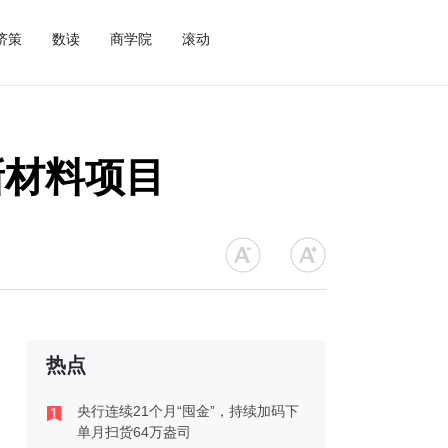
济策
数读
商学院
滚动
新材料项目
热点
央行连续21个月“囤金”，持续加码下
单月扫货64万盎司