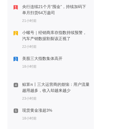
央行连续21个月“囤金”，持续加码下
单月扫货64万盎司
21小时前
小螺号｜经销商库存指数持续预警，
汽车产销数据割裂该正视了
22小时前
美股三大指数集体高开
18小时前
鲸算π丨三大运营商的烦恼：用户流量
越用越多，收入却越来越少
23小时前
现货黄金涨超3%
18小时前