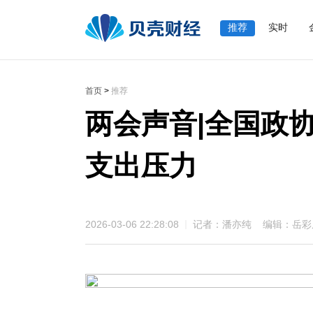
推荐
实时
首页
>
推荐
两会声音|全国政
支出压力
2026-03-06 22:28:08
记者：潘亦纯 编辑：岳彩