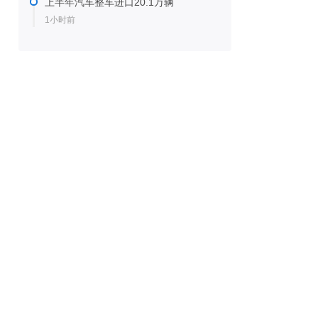
上半年汽车整车进口20.1万辆
1小时前