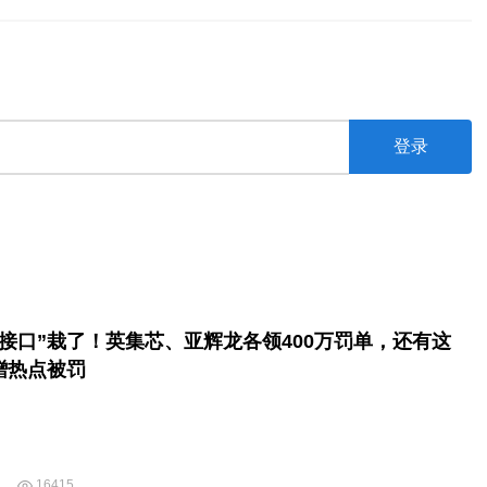
登录
机接口”栽了！英集芯、亚辉龙各领400万罚单，还有这
蹭热点被罚
16415