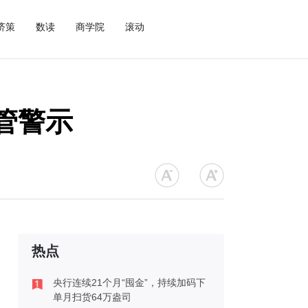
济策
数读
商学院
滚动
管警示
热点
央行连续21个月“囤金”，持续加码下
单月扫货64万盎司