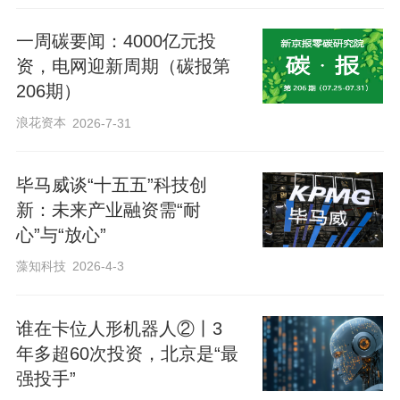
调研数据显示，在人工智能加速应用于企
一周碳要闻：4000亿元投
业经营活动的背景下，大多数企业已明确
资，电网迎新周期（碳报第
206期）
识别出AI落地过程中所面临的主要挑战。
其中，“人才短缺”与“战略缺失”成为首要障
浪花资本
2026-7-31
碍，这说明企业在技术部署之外，已逐步
将注意力转向长期能力建设与组织升级，
毕马威谈“十五五”科技创
新：未来产业融资需“耐
这种问题意识本身也是积极信号，表明AI
心”与“放心”
应用正从工具层面向系统性能力建设演
藻知科技
2026-4-3
进。
谁在卡位人形机器人②丨3
年多超60次投资，北京是“最
强投手”