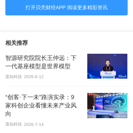
布，揭晓中国企业人工智能应用的十大趋
打开贝壳财经APP 阅读更多精彩资讯
势。
2025年6月，新京报贝壳财经发起《企业家
相关推荐
人工智能应用调查》，覆盖制造、科技、
金融、互联网等18个行业，收集128位企业
智源研究院院长王仲远：下
负责人的有效样本，企业类型涵盖中小企
一代基座模型是世界模型
业、大型集团、初创公司与头部平台，其
藻知科技
2026-6-12
中42.97%为成立十年以上的成熟企业，
17.19%为大型企业，35.16%为微型企业。
“创客·下一未”路演实录：9
这一多样化样本使报告具备较强的广谱参
家科创企业看懂未来产业风
向
考价值和现实温度。
藻知科技
2026-7-14