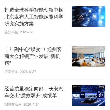
《报告》显示，企业认为AI能在运营效
打造全球科学智能创新中枢
率、客户体验、流程协同和品牌创新等方
北京发布人工智能赋能科学
面发挥作用，68.75%的受访企业认为AI将
研究实施方案
在“降本增效”方面产生最大收益，78.13%
藻知科技
2026-7-1
的受访企业对AI带来“优化”“改变”或“重
塑”行业格局持正面预期。在人工智能加速
十年副中心“蝶变”！通州客
应用于企业经营活动的背景下，人才短缺
商大会解锁产业发展“新机
与战略缺失成为企业部署AI的主要障碍，
遇”
AI落地不仅是技术引入，更是能力转型，
浪花资本
2026-6-27
组织需要新的知识结构与岗位体系。
经营质量稳定向好，长安汽
1.
AI落地问题凸显：“人才短缺”与“战略缺
车交出“质效双升”成绩单
失”成为首要障碍
潮流智造局
2026-4-14