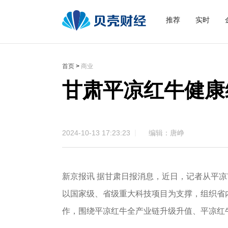
推荐
实时
首页
>
商业
甘肃平凉红牛健康
2024-10-13 17:23:23
编辑：唐峥
新京报讯 据甘肃日报消息，近日，记者从平
以国家级、省级重大科技项目为支撑，组织省
作，围绕平凉红牛全产业链升级升值、平凉红