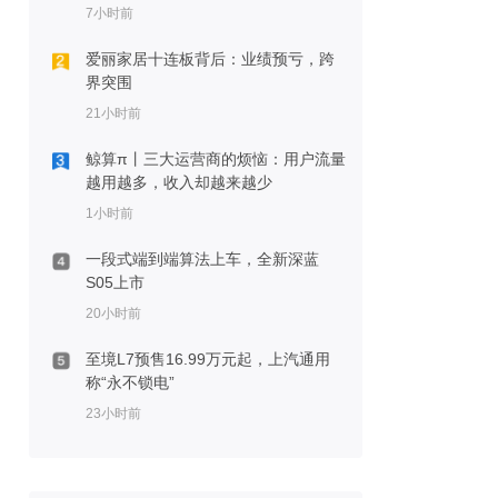
7小时前
爱丽家居十连板背后：业绩预亏，跨
界突围
21小时前
鲸算π丨三大运营商的烦恼：用户流量
越用越多，收入却越来越少
1小时前
一段式端到端算法上车，全新深蓝
S05上市
20小时前
至境L7预售16.99万元起，上汽通用
称“永不锁电”
23小时前