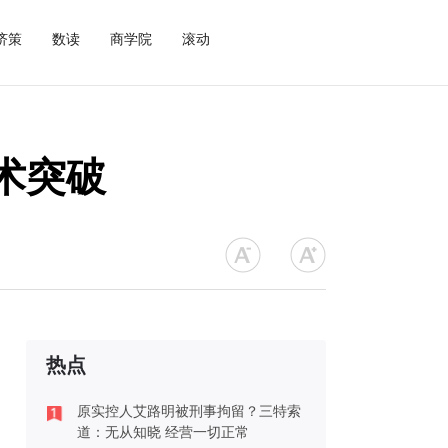
济策
数读
商学院
滚动
术突破
热点
原实控人艾路明被刑事拘留？三特索
道：无从知晓 经营一切正常