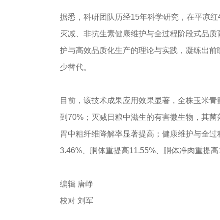
据悉，科研团队历经15年科学研究，在平凉
灭减、非抗生素健康维护与全过程阶段式品质
护与高效品质化生产的理论与实践，凝练出前
少替代。
目前，该技术成果应用效果显著，全株玉米青贮干物
到70%；灭减日粮中滋生的有害微生物，其
胃中粗纤维降解率显著提高；健康维护与全过程
3.46%、胴体重提高11.55%、胴体净肉重提高
编辑 唐峥
校对 刘军