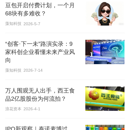
其中并没有提及物业是“已交付”或“已完
豆包开启付费计划，一个月
工”，只需被视为接受即可。在此基础上，
68块有多难收？
恒大增加一项确认收入的额外条件，需“取
藻知科技
2026-5-7
得竣工备案证或将房地产存货交付业主使
用”，而竣工证是交付房产的必要条件。报
“创客·下一未”路演实录：9
告认为，在2021年之前，恒大似乎在一些
家科创企业看懂未来产业风
向
情况下，在物业交付甚至完工前，已经将
收入全额入账。
藻知科技
2026-7-14
万人围观无人出手，西王食
此外，报告还指出，恒大改变会计方式，
品2亿股股份为何流拍？
原应追溯至以往各期的财务数据，并进行
浪花资本
2026-4-1
调整，但恒大解释，因大量员工离职而无
法处理，只从2021年开始调整。
IPO新观察｜泰诺麦博过