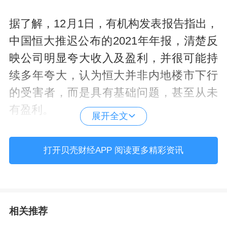
据了解，12月1日，有机构发表报告指出，
中国恒大推迟公布的2021年年报，清楚反
映公司明显夸大收入及盈利，并很可能持
续多年夸大，认为恒大并非内地楼市下行
的受害者，而是具有基础问题，甚至从未
有盈利。
展开全文
该报告称，恒大多年来虚报收入和盈利增
打开贝壳财经APP 阅读更多精彩资讯
幅，在2021年的报告中，对物业销售收入
的确认方式进行重大调整，改变以往的描
述，在“客户接受物业，或根据销售合同被
相关推荐
视为物业已经获得客户接受时”确认收入，