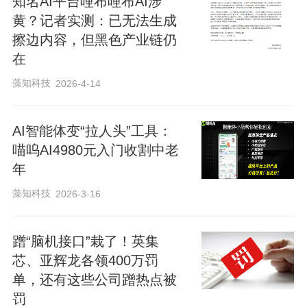
知名AI平台哩布哩布AI涉
黄？记者实测：已无法生成
擦边内容，但黑色产业链仍
在
藻知科技
2026-4-14
AI智能体变“拉人头”工具：
喵呜AI4980元入门收割中老
年
藻知科技
2026-3-16
蹭“脑机接口”栽了！英集
芯、亚辉龙各领400万罚
单，还有这些公司蹭热点被
罚