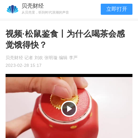
贝壳财经
立即打开
从贝壳里，听到时代浪潮的声音
视频·松鼠鉴食丨为什么喝茶会感
觉饿得快？
贝壳财经 记者 刘欢 张明璇 编辑 李严
2023-02-28 15:17