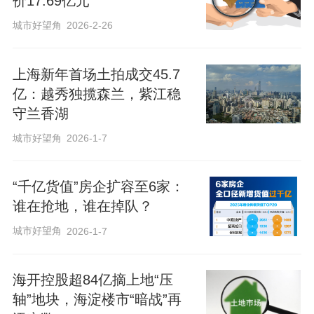
价17.69亿元
城市好望角
2026-2-26
上海新年首场土拍成交45.7
亿：越秀独揽森兰，紫江稳
守兰香湖
城市好望角
2026-1-7
“千亿货值”房企扩容至6家：
谁在抢地，谁在掉队？
城市好望角
2026-1-7
海开控股超84亿摘上地“压
轴”地块，海淀楼市“暗战”再