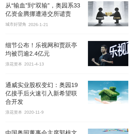
实现物业合同销售额约151.6亿元，环比增
从“输血”到“双输”，奥园系33
长约25.5%，同比增长51%。至此，今年
亿资金腾挪遭港交所谴责
前10个月，中国奥园累计实现物业合同销
城市好望角
2026-1-21
售额约985.1亿元，同比增长11%。
细节公布！乐视网和贾跃亭
新京报见习记者 饶舒玮
均被罚逾2.4亿元
编辑 武新 校对 薛京宁
浪花资本
2021-4-13
通威实业股权变幻：奥园19
亿接手后火速引入新希望联
合开发
浪花资本
2020-11-9
中国奥园董事会主席郭梓文