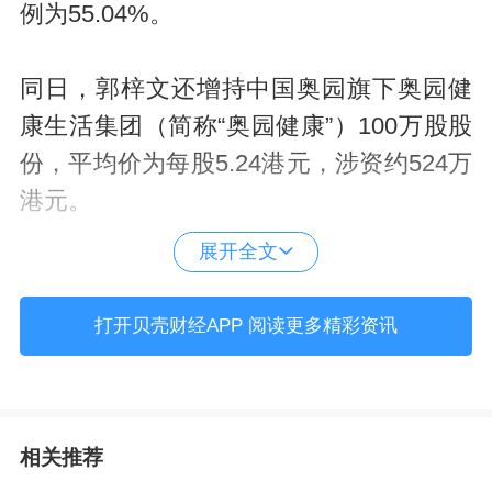
例为55.04%。
同日，郭梓文还增持中国奥园旗下奥园健
康生活集团（简称“奥园健康”）100万股股
份，平均价为每股5.24港元，涉资约524万
港元。
展开全文
今年4月及6月，郭梓文及公司执行董事陈
嘉扬已分别增持中国奥园100万股股份及35
打开贝壳财经APP 阅读更多精彩资讯
万股股份；4月及9月郭梓文分别增持奥园
健康100万股和150万股。
相关推荐
据此前公告数据，2020年10月，中国奥园