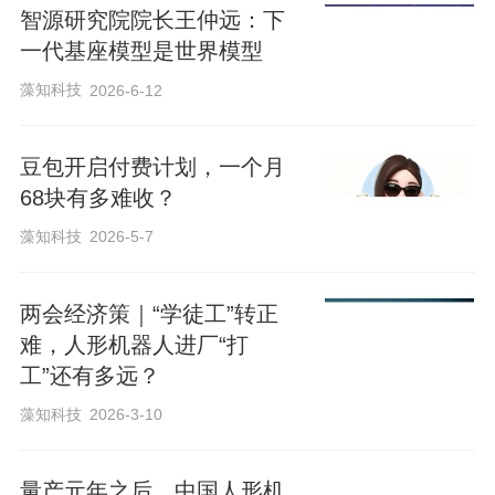
7月8日，北京智源人工智能研究院行为世
智源研究院院长王仲远：下
界模型创新中心负责人、逆矩阵创始人兼
一代基座模型是世界模型
首席研发官陈博远在2026新京报贝壳财经
藻知科技
2026-6-12
年会上表示，如果说过去的大语言模型解
决的是虚拟世界中的信息理解与生成，那
豆包开启付费计划，一个月
么未来人工智能需要解决的，是如何理解
68块有多难收？
真实物理世界，并在复杂环境中完成预
藻知科技
2026-5-7
测、决策和行动。
两会经济策｜“学徒工”转正
难，人形机器人进厂“打
陈博远认为，人工智能正在进入物理智能
工”还有多远？
时代，世界模型（World Model）将成为连
藻知科技
2026-3-10
接人工智能与实体经济的重要基础设施，
也将成为下一阶段全球人工智能竞争的重
量产元年之后，中国人形机