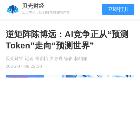
贝壳财经
立即打开
从贝壳里，听到时代浪潮的声音
逆矩阵陈博远：AI竞争正从“预测
Token”走向“预测世界”
贝壳财经 记者 朱玥怡 罗亦丹 编辑 杨娟娟
2026-07-08 22:24