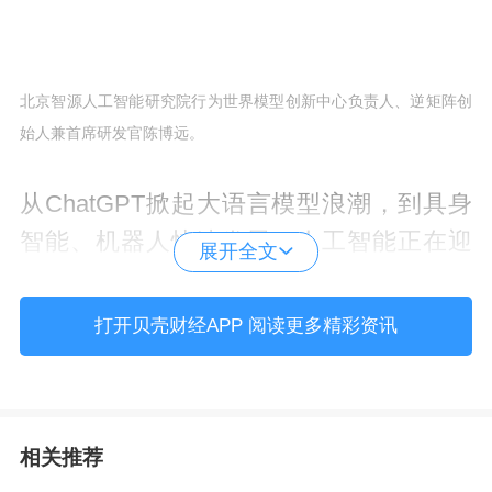
北京智源人工智能研究院行为世界模型创新中心负责人、逆矩阵创
始人兼首席研发官陈博远。
从ChatGPT掀起大语言模型浪潮，到具身
智能、机器人快速发展，人工智能正在迎
展开全文
来新的技术拐点。
打开贝壳财经APP 阅读更多精彩资讯
随着人工智能加速从数字世界走向实体经
济，“世界模型（World Model）”正成为全
球人工智能竞争的新焦点。
相关推荐