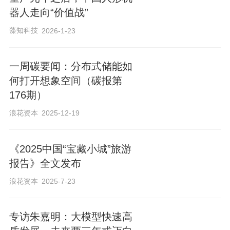
要方向。可行动、可验证、可部署的世界
器人走向“价值战”
模型基座，是AI迈向真实世界、赋能实体
藻知科技
2026-1-23
经济的关键基础设施。
一周碳要闻：分布式储能如
AI竞争从“预测Token”走向“预测世界”
何打开想象空间（碳报第
176期）
陈博远表示，自2022年ChatGPT发布以
浪花资本
2025-12-19
来，大语言模型开启了AI发展的新阶段，
语言模型、多模态模型和智能体已经能够
《2025中国“宝藏小城”旅游
完成金融、法律、代码、写作等大量虚拟
报告》全文发布
世界中的任务。但随着人工智能不断走向
浪花资本
2025-7-23
工业制造、抢险救灾、家庭服务等真实场
景，AI发展的核心问题已经发生变化。
专访朱嘉明：大模型快速高