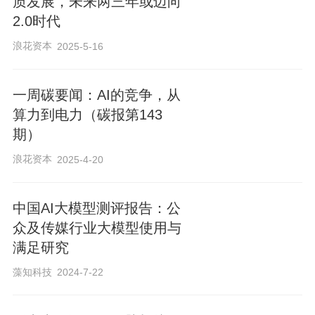
质发展，未来两三年或迈向
2.0时代
“语言模型学习的是虚拟世界里的语言，世
界模型要解决的是真实物理条件下的物理
浪花资本
2025-5-16
直觉。”陈博远表示，当AI进入真实物理世
界后，模型需要面对的不再只是文本指
一周碳要闻：AI的竞争，从
算力到电力（碳报第143
令，而是包含空间、动作、受力、材料等
期）
在内的全模态物理状态，因此世界模型将
浪花资本
2025-4-20
成为下一阶段人工智能发展的重要方向。
中国AI大模型测评报告：公
陈博远表示，如果总结人工智能的发展路
众及传媒行业大模型使用与
径，可以发现过去和未来均在经历一次范
满足研究
式转换。过去，大语言模型的核心任务是
藻知科技
2024-7-22
预测下一个Token（词元），通过海量语言
数据学习世界知识，并在虚拟空间完成各