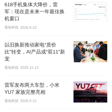
618手机集体大降价，雷
军：现在是未来一年最佳换
机窗口
藻知科技
2026-5-22
以旧换新推动家电“质价
比”转变，AI产品成“双11”新
宠
藻知科技
2025-11-13
编辑 陈莉 校对 穆祥桐
雷军发布两大车型，小米
YU7 家族完整亮相
来阅读我的更多文章吧
藻知科技
2026-5-21
陈维城
记者主页