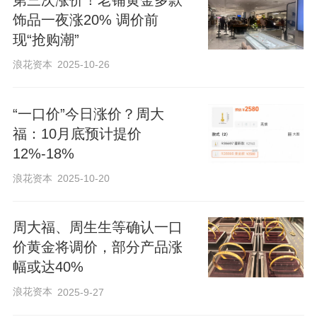
第三次涨价！老铺黄金多款
饰品一夜涨20% 调价前
产品，大部分产品价格维持不变”。周大福
现“抢购潮”
方面表示，首饰定价会综合原材料成本、
浪花资本
2025-10-26
设计与生产、营运开支、税费及品牌价值
等多项因素，同时也会考虑市场环境及消
“一口价”今日涨价？周大
费者预期。
福：10月底预计提价
12%-18%
新京报贝壳财经记者从北京周大福专柜了
浪花资本
2025-10-20
解到，一款传福系列项链价格将由16800元
上涨至18800元，涨幅约12%；另一款传福
周大福、周生生等确认一口
戒指则由14000元涨至16800元，涨幅达到
价黄金将调价，部分产品涨
20%。
幅或达40%
浪花资本
2025-9-27
此次，“五帝钱足金手链”的涨价尤为受到消