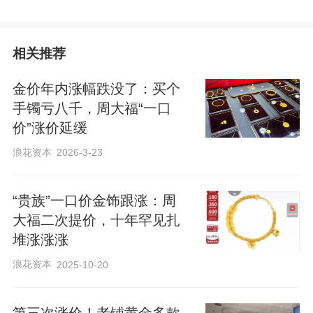
相关推荐
金价年内涨幅跌没了：买个
“五帝钱足金手链”5月14日价格。截图
手镯亏八千，周大福“一口
价”涨价延缓
“现在标签都已经到店，明天系统统一涨
浪花资本
2026-3-23
价。”5月14日，北京一家周大福专柜工作
人员告诉新京报贝壳财经记者。
“贵族”一口价金饰跟涨：周
大福二次提价，十年罕见扎
根据公开报道，周大福将于5月15日起上调
堆涨涨涨
部分“一口价”黄金饰品价格。对此，5月14
浪花资本
2025-10-20
日，新京报贝壳财经记者从周大福方面获
悉，此轮调价确有其事，“仅涉及极小部分