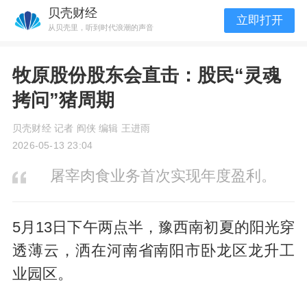
贝壳财经
立即打开
从贝壳里，听到时代浪潮的声音
牧原股份股东会直击：股民“灵魂
拷问”猪周期
贝壳财经 记者 阎侠 编辑 王进雨
2026-05-13 23:04
屠宰肉食业务首次实现年度盈利。
5月13日下午两点半，豫西南初夏的阳光穿
透薄云，洒在河南省南阳市卧龙区龙升工
业园区。