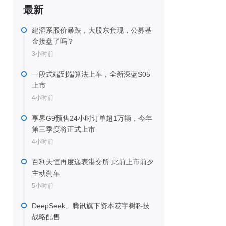
最新
建滔系股价暴跌，大股东套现，公募基
金接盘了吗？
3小时前
一段式端到端算法上车，全新深蓝S05
上市
4小时前
享界G9预售24小时订单超1万辆，今年
第三季度将正式上市
4小时前
百利天恒再度递表港交所 此前上市前夕
主动刹车
5小时前
DeepSeek、腾讯旗下资本获宇树科技
战略配售