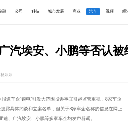
金融
公司
科技
城市发展
商业
汽车
视频
经
广汽埃安、小鹏等否认被
：杨娟娟
体报道车企“锁电”引发大范围投诉事宜引起监管重视，8家车企
未披露具体约谈和立案名单，但关于8家车企名称的信息在网上
比亚迪、广汽埃安、小鹏等多家车企均发声辟谣。