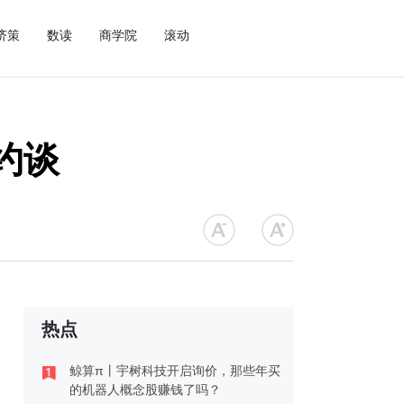
济策
数读
商学院
滚动
约谈
热点
鲸算π丨宇树科技开启询价，那些年买
的机器人概念股赚钱了吗？