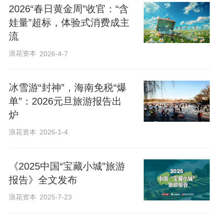
者欢迎。平台数据显示，“五一”假期露营、
2026“春日黄金周”收官：“含
钓鱼等户外休闲品类抖音团购销售额同比
娃量”超标，体验式消费成主
分别增长76%和59%，网球馆、游泳馆团
流
购销售额同比增长超1倍。此外，24小时汤
浪花资本
2026-4-7
泉汗蒸等康养休闲业态深受消费者青睐，
抖音销售额较节前环比增长超五成。
冰雪游“封神”，海南免税“爆
单”：2026元旦旅游报告出
炉
浪花资本
2026-1-4
编辑 潘亦纯
校对 卢茜
《2025中国“宝藏小城”旅游
报告》全文发布
浪花资本
2025-7-23