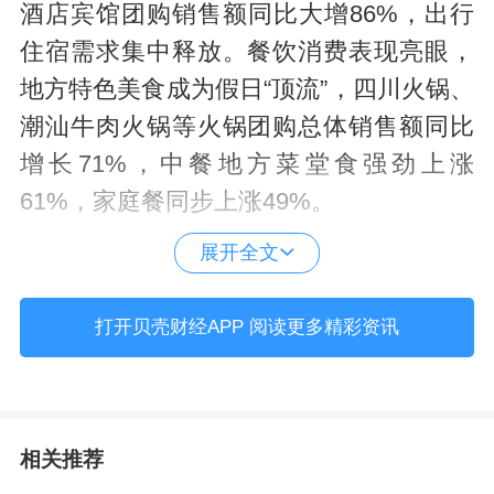
酒店宾馆团购销售额同比大增86%，出行
住宿需求集中释放。餐饮消费表现亮眼，
地方特色美食成为假日“顶流”，四川火锅、
潮汕牛肉火锅等火锅团购总体销售额同比
增长71%，中餐地方菜堂食强劲上涨
61%，家庭餐同步上涨49%。
展开全文
同时，假日吃住游娱等多类消费呈现联动
增长态势。平台数据显示，电影票销售额
打开贝壳财经APP 阅读更多精彩资讯
环比增长91%，商超购物券环比增长
83%，综合商场消费环比提升72%。
相关推荐
就近休闲、本地微度假模式受到更多消费