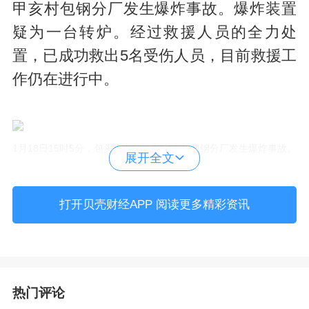
甲亥村包钢分厂发生爆炸事故。爆炸装置
疑为一台转炉。经过救援人员的全力处
置，已成功救出5名受伤人员，目前救援工
作仍在进行中。
1月18日15时5分，包头市九原区尔甲亥村包钢分厂发生爆炸事故。
展开全文
受访者供图
打开贝壳财经APP 阅读更多精彩资讯
据企查查，包钢股份（全称：内蒙古包钢
钢联股份有限公司），是一家国有控股的
国家高新技术企业、中国重要的钢铁工业
基地、世界最大的稀土工业基地。公司成
热门评论
立于1999年6月29日，位于内蒙古自治区