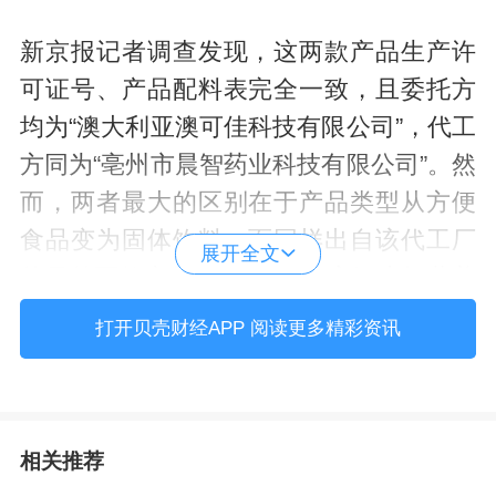
新京报记者调查发现，这两款产品生产许
可证号、产品配料表完全一致，且委托方
均为“澳大利亚澳可佳科技有限公司”，代工
方同为“亳州市晨智药业科技有限公司”。然
而，两者最大的区别在于产品类型从方便
食品变为固体饮料。而同样出自该代工厂
展开全文
的另外两款产品“澳仑牧全脂高钙牛奶营养
粉”和“Medipost全脂高钙牛奶营养粉”，也
打开贝壳财经APP 阅读更多精彩资讯
存在直播间将固体饮料宣传成奶粉销售的
问题。
相关推荐
“假奶粉”疑似“换装”再售