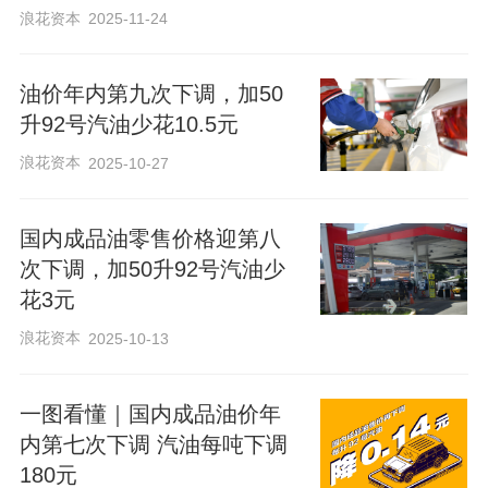
浪花资本
2025-11-24
油价年内第九次下调，加50
升92号汽油少花10.5元
浪花资本
2025-10-27
来阅读我的更多文章吧
国内成品油零售价格迎第八
次下调，加50升92号汽油少
花3元
董怡楠
任婉晴
浪花资本
2025-10-13
贝壳财经记者
贝壳财经记者
记者主页
记者主页
一图看懂｜国内成品油价年
内第七次下调 汽油每吨下调
180元