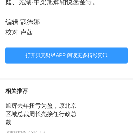
庭、芜湖·中梁旭辉铂悦鎏金等。
编辑 寇德娜
校对 卢茜
打开贝壳财经APP 阅读更多精彩资讯
相关推荐
旭辉去年扭亏为盈，原北京
区域总裁周长亮接任行政总
裁
城市好望角
2026-4-1