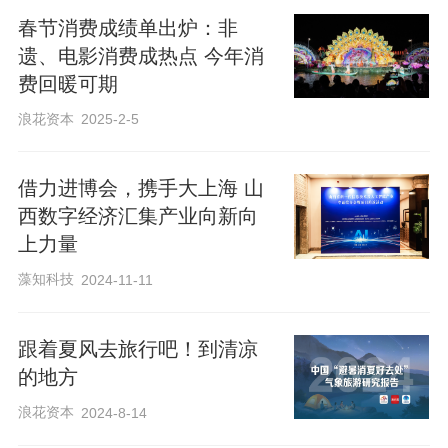
春节消费成绩单出炉：非
2024年11月，国务院办公厅印发的《关于
遗、电影消费成热点 今年消
以冰雪运动高质量发展激发冰雪经济活力
费回暖可期
的若干意见》提出，到2027年，冰雪经济
浪花资本
2025-2-5
总规模达到1.2万亿元；到2030年，冰雪经
济总规模达到1.5万亿元。
借力进博会，携手大上海 山
西数字经济汇集产业向新向
冰雪经济是以冰雪资源为基础，以冰雪运
上力量
动为引领，涵盖冰雪文化、冰雪装备、冰
藻知科技
2024-11-11
雪旅游等相关产业的综合经济体系。目前
我国冰雪产业已基本形成冰雪制造业、冰
跟着夏风去旅行吧！到清凉
雪服务业“双轮驱动”的格局，东北、京津
的地方
冀、西北已呈现冰雪经济“三足鼎立”的态
浪花资本
2024-8-14
势，冰雪经济促进相关业态融合、推动区