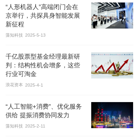
带动冰雪经济全链条升温。长春市冰雪新
“人形机器人”高端闭门会在
天地接待游客、营业收入分别同比增长近
京举行，共探具身智能发展
90%和170%以上。辽宁省今年也推出“戏
新征程
冰雪 泡温泉赏民俗 过大年”系列活动，全
藻知科技
2025-5-13
省200余家滑雪场和冰雪乐园准备了多种冰
雪新玩法。
千亿股票型基金经理最新研
判：结构性机会增多，这些
冰雪经济带动区域发展，政策驱动持续激
行业可淘金
发活力
浪花资本
2025-4-1
春节假期冰雪消费热潮的爆发，与政策层
“人工智能+消费”、优化服务
供给 提振消费协同发力
面的不断加持息息相关。政策发力下，预
计未来冰雪经济市场前景仍可期。
藻知科技
2025-2-11