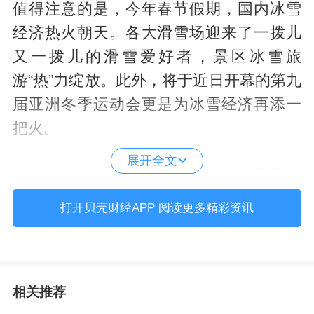
值得注意的是，今年春节假期，国内冰雪
经济热火朝天。各大滑雪场迎来了一拨儿
又一拨儿的滑雪爱好者，景区冰雪旅
游“热”力绽放。此外，将于近日开幕的第九
届亚洲冬季运动会更是为冰雪经济再添一
把火。
展开全文
春节假期消费者乐享冰雪体验，冰雪元素
打造“新”年味
打开贝壳财经APP 阅读更多精彩资讯
激发冰雪经济活力，打造多种冰雪体验新
模式、新玩法，成了今年春节假期的新亮
相关推荐
点。同时，冰雪经济的火热，推动了相关