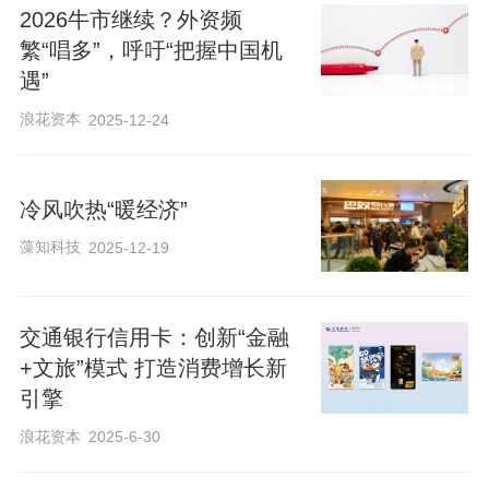
产业链的发展，旅游、酒店、餐饮、交通
2026牛市继续？外资频
等行业在春节期间均迎来了客流高峰。
繁“唱多”，呼吁“把握中国机
遇”
在拥有深厚冰雪基因的黑龙江省，春节假
浪花资本
2025-12-24
期冰雪消费持续升温。据统计，1月28日
（除夕）到2月4日（正月初七），第二十
冷风吹热“暖经济”
六届哈尔滨冰雪大世界累计接待游客超61
藻知科技
2025-12-19
万人次，其中2月1日入园游客数量突破10
万人次，创历届单日入园游客新纪录。
交通银行信用卡：创新“金融
+文旅”模式 打造消费增长新
吉林省和辽宁省同属于冰雪资源得天独厚
引擎
的东北地区，春节假期，吉林省各大滑雪
浪花资本
2025-6-30
场、冰雪旅游景区迎来新一轮客流高峰，