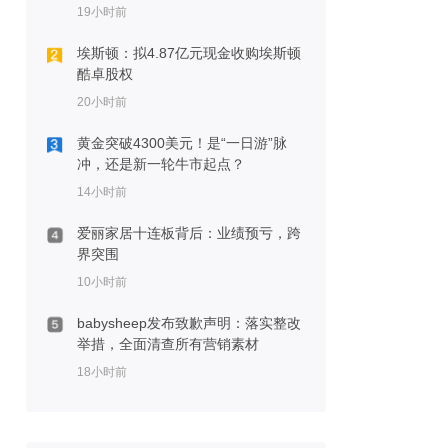
19小时前
埃斯顿：拟4.87亿元现金收购埃斯顿
酷卓股权
20小时前
黄金突破4300美元！是“一日游”脉
冲，还是新一轮牛市起点？
14小时前
爱丽家居十连板背后：业绩预亏，跨
界突围
10小时前
babysheep发布致歉声明：落实整改
举措，全面清查所有营销素材
18小时前