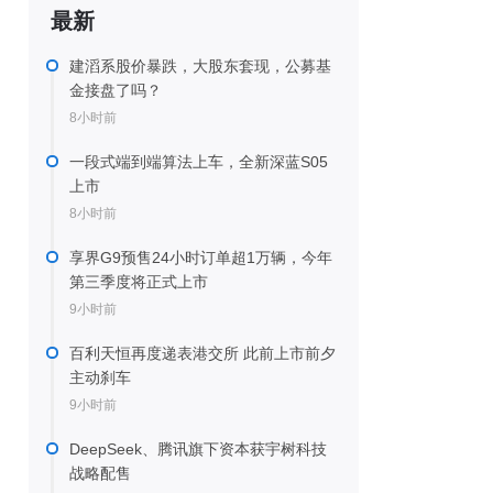
最新
建滔系股价暴跌，大股东套现，公募基
金接盘了吗？
8小时前
一段式端到端算法上车，全新深蓝S05
上市
8小时前
享界G9预售24小时订单超1万辆，今年
第三季度将正式上市
9小时前
百利天恒再度递表港交所 此前上市前夕
主动刹车
9小时前
DeepSeek、腾讯旗下资本获宇树科技
战略配售