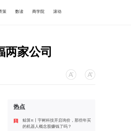
济策
数读
商学院
滚动
福两家公司
热点
鲸算π丨宇树科技开启询价，那些年买
的机器人概念股赚钱了吗？