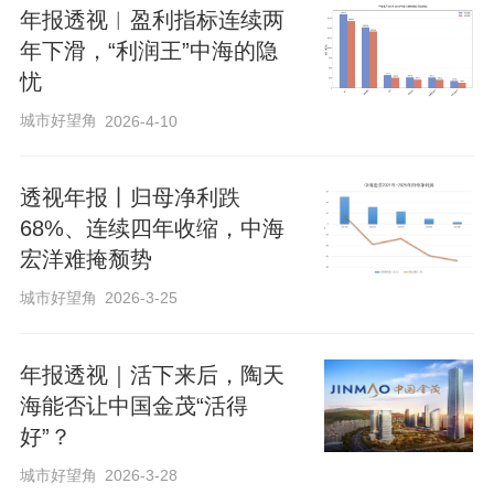
元。1月至7月，中海地产收购的土地累计
年报透视︱盈利指标连续两
权益建筑面积约133.40万平方米，累计权
年下滑，“利润王”中海的隐
益土地出让金约144.51亿元。
忧
城市好望角
2026-4-10
编辑 杨娟娟
校对 王心
透视年报丨归母净利跌
68%、连续四年收缩，中海
宏洋难掩颓势
城市好望角
2026-3-25
来阅读我的更多文章吧
年报透视｜活下来后，陶天
袁秀丽
记者主页
海能否让中国金茂“活得
贝壳财经记者
好”？
城市好望角
2026-3-28