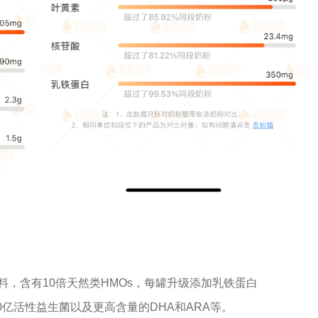
料，含有10倍天然类HMOs，每罐升级添加乳铁蛋白
0g、120亿活性益生菌以及更高含量的DHA和ARA等。