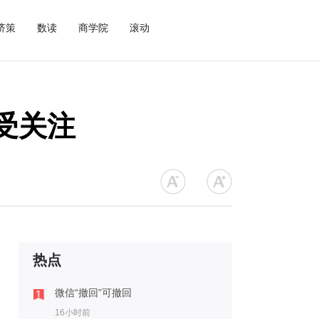
济策
数读
商学院
滚动
受关注
热点
微信“撤回”可撤回
16小时前