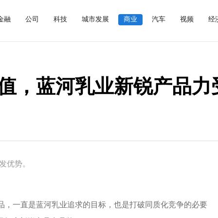
金融
公司
科技
城市发展
商业
汽车
视频
经
值，蓝河乳业新锐产品力
发优势。
品，一直是蓝河乳业追求的目标，也是打破同质化竞争的必要