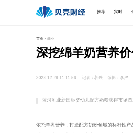
推荐
实时
首页
>
商业
深挖绵羊奶营养价
2023-12-28 11:11:56
记者：郭铁 编辑：李严
蓝河乳业新国标婴幼儿配方奶粉获得市场首
依托羊乳营养，打造配方奶粉领域的标杆性产