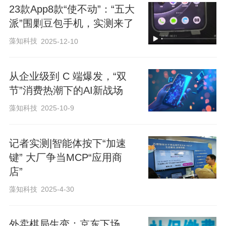
态共赢。
23款App8款“使不动”：“五大
派”围剿豆包手机，实测来了
编辑 徐超
藻知科技
2025-12-10
校对 刘军
从企业级到 C 端爆发，“双
来阅读我的更多文章吧
节”消费热潮下的AI新战场
陈维城
藻知科技
2025-10-9
记者主页
贝壳财经记者
记者实测|智能体按下“加速
键” 大厂争当MCP“应用商
店”
藻知科技
2025-4-30
外卖棋局生变：京东下场，