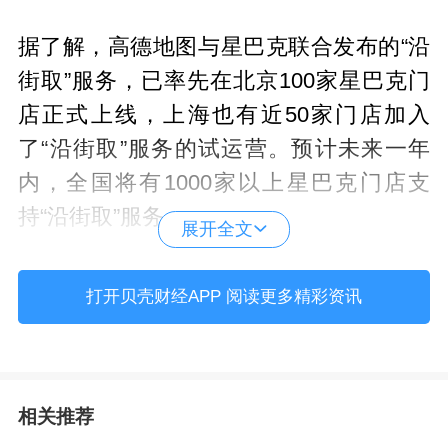
据了解，
高德地图
与星巴克联合发布的“沿
街取”服务，已率先在北京100家星巴克门
店正式上线，上海也有近50家门店加入
了“沿街取”服务的试运营。预计未来一年
内，全国将有1000家以上星巴克门店支
持“沿街取”服务。
展开全文
该服务是高德地图对于“顺路服务”全新模式
打开贝壳财经APP 阅读更多精彩资讯
的探索，或将为广大用户和线下实体商
家，开辟出不同于“到家”和“到店”之外的“第
三生活服务场景”。高德地图未来还将在更
相关推荐
多城市进行更多服务品类的探索，实现生