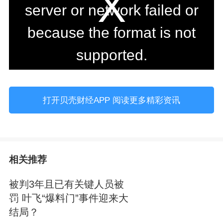
s
server or network failed or
i
because the format is not
s
supported.
a
m
o
打开贝壳财经APP 阅读更多精彩资讯
d
a
l
w
相关推荐
i
被判3年且已有关键人员被
n
罚 叶飞“爆料门”事件迎来大
d
结局？