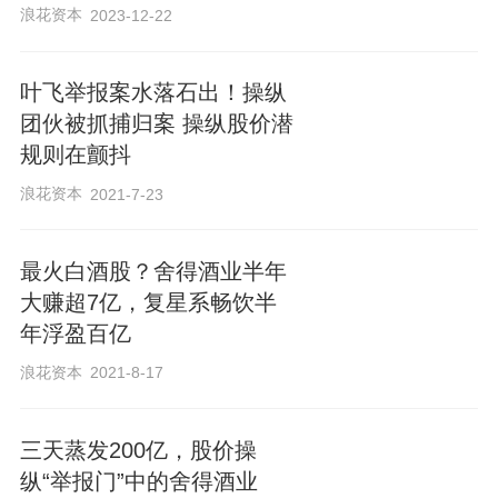
o
浪花资本
2023-12-22
w
.
叶飞举报案水落石出！操纵
团伙被抓捕归案 操纵股价潜
规则在颤抖
浪花资本
2021-7-23
最火白酒股？舍得酒业半年
大赚超7亿，复星系畅饮半
年浮盈百亿
浪花资本
2021-8-17
三天蒸发200亿，股价操
纵“举报门”中的舍得酒业