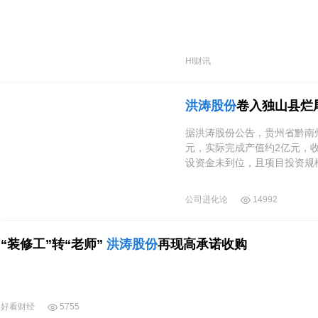
HI财讯
洪涛股份
卷入独山县烂尾
据洪涛股份公告，贵州省黔南
元，实际完成产值约2亿元，收
设资金未到位，且项目投资规
将该项目列入转建项目。
公司进化论
14992
“装修工”转“老师”
洪涛股份
再现高承诺收购
好看财经
5755