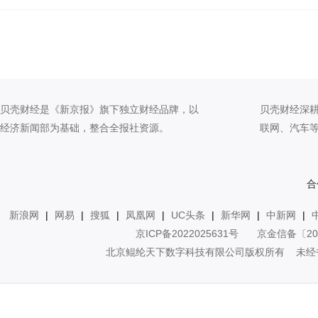
贝壳财经是《新京报》旗下独立财经品牌，以
贝壳财经深
经济新闻部为基础，整合全报社资源。
联网、汽车
合
新浪网
|
网易
|
搜狐
|
凤凰网
|
UC头条
|
新华网
|
中新网
|
京ICP备2022025631号
京金信备〔20
北京鲲纶天下数字科技有限公司版权所有 未经