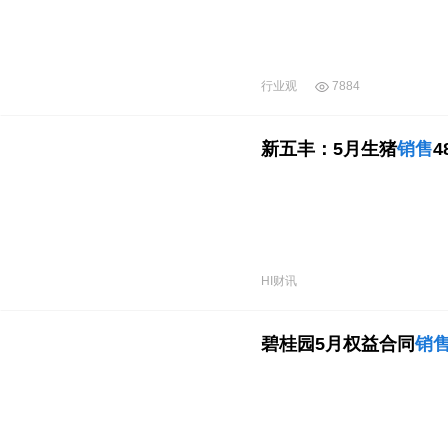
行业观
7884
新五丰：5月生猪
销售
4
HI财讯
碧桂园5月权益合同
销