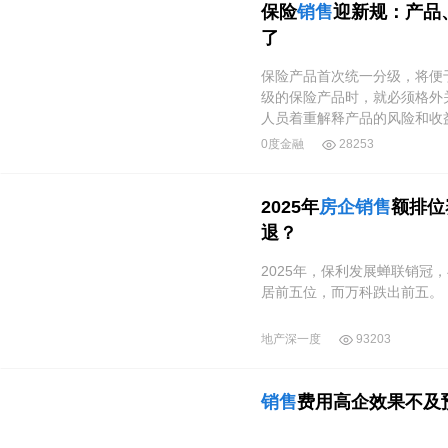
保险
销售
迎新规：产品
了
保险产品首次统一分级，将便
级的保险产品时，就必须格外
人员着重解释产品的风险和收
0度金融
28253
2025年
房企
销售
额排位
退？
2025年，保利发展蝉联销冠
居前五位，而万科跌出前五。
地产深一度
93203
销售
费用高企效果不及