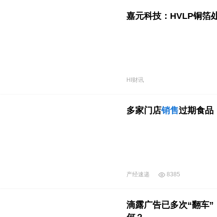
嘉元科技：HVLP铜箔
HI财讯
多家门店
销售
过期食品
产经速递
8385
滴露广告已多次“翻车