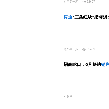
地产深一度
22697
房企
“三条红线”指标淡
地产早一步
35409
招商蛇口：6月签约
销
HI财讯