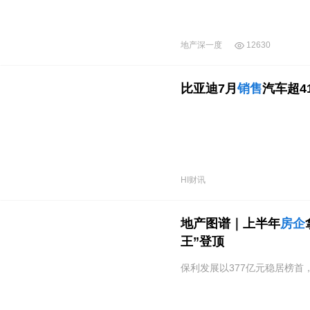
地产深一度
12630
比亚迪7月
销售
汽车超4
HI财讯
地产图谱｜上半年
房企
王”登顶
保利发展以377亿元稳居榜首