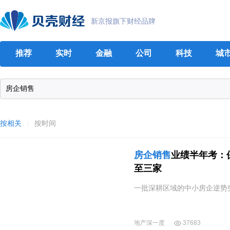
新京报旗下财经品牌
推荐
实时
金融
公司
科技
城
按相关
按时间
房企
销售
业绩半年考：
至三家
一批深耕区域的中小房企逆势
地产深一度
37683