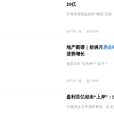
20亿
中海有望挑战保利“销冠”宝座
地产深一度
63391
地产图谱｜前俩月
房企
逆势增长
谁是马年“头号种子”选手？
地产深一度
20681
盈利百亿却未“上岸”：
10家房企去年债务重组、企业