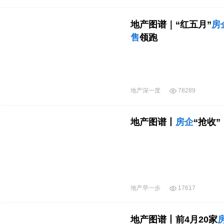
地产图谱｜“红五月”
房
售
领跑
地产深一度
78289
地产图谱丨
房企
“抢收
地产早一步
17617
地产图谱丨前4月20家