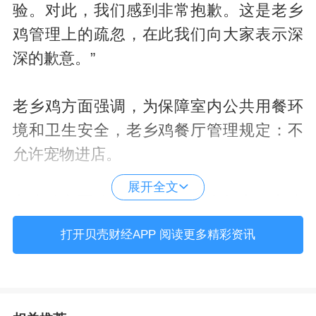
验。对此，我们感到非常抱歉。这是老乡
鸡管理上的疏忽，在此我们向大家表示深
深的歉意。”
老乡鸡方面强调，为保障室内公共用餐环
境和卫生安全，老乡鸡餐厅管理规定：不
允许宠物进店。
展开全文
老乡鸡方面称，在解决此类事件中，老乡
鸡存在三大问题：餐厅张贴的禁止宠物入
打开贝壳财经APP 阅读更多精彩资讯
店的标识不够清晰显眼；餐厅员工未能及
时提醒携宠顾客安置好自己的宠物；餐厅
空间设计没有妥善安置宠物的区域，给携