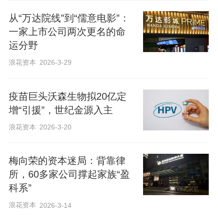
从“万达院线”到“儒意电影”：
一家上市公司两次更名的命
运分野
浪花资本
2026-3-29
疫苗巨头沃森生物拟20亿定
增“引援”，世纪金源入主
浪花资本
2026-3-20
梅向荣的资本迷局：背靠律
所，60多家公司撑起家族“盈
科系”
浪花资本
2026-3-14