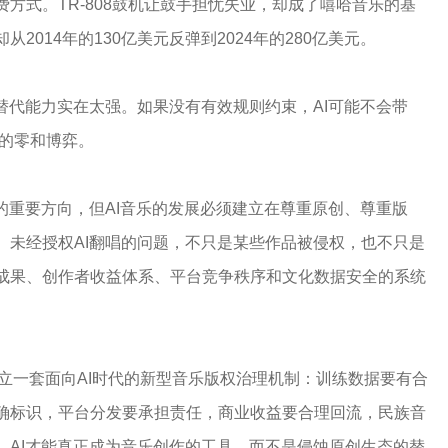
方式。TR-808鼓机让鼓手担忧失业，却成了嘻哈音乐的基
014年的130亿美元反弹到2024年的280亿美元。
替代能力实在太强。如果没有有效规则约束，AI可能不会带
”的零和博弈。
的重要方向，但AI音乐的发展必须建立在尊重原创、尊重版
。未经授权AI翻唱的问题，不只是某些作品被侵权，也不只是
成果、创作者收益体系、平台竞争秩序和文化数据安全的系统
建立一套面向AI时代的新型音乐版权治理机制：训练数据要有合
确标识，平台分发要承担责任，商业收益要合理回流，民族音
，AI才能真正成为音乐创作的工具，而不是侵蚀原创生态的替