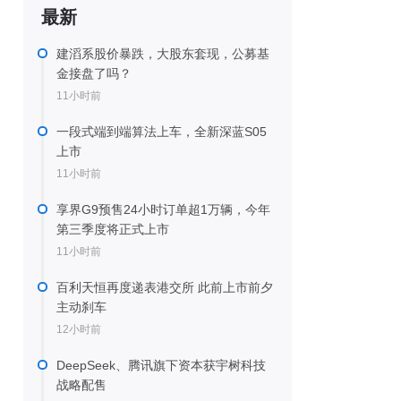
最新
建滔系股价暴跌，大股东套现，公募基
金接盘了吗？
11小时前
一段式端到端算法上车，全新深蓝S05
上市
11小时前
享界G9预售24小时订单超1万辆，今年
第三季度将正式上市
11小时前
百利天恒再度递表港交所 此前上市前夕
主动刹车
12小时前
DeepSeek、腾讯旗下资本获宇树科技
战略配售