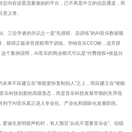
为特定内容设置流量激励的平台，已不再是中立的信息通道，而
注意义务。
。三位学者的共识之一是“先授权、后训练”的AI音乐数据规
成和解，获得正版录音授权用于训练。华纳音乐CEO称，这开辟
。这个案例说明，AI音乐的商业模式可以是“付费授权+收益分
的未来不应建立在“谁能更快复制别人”之上，而应建立在“谁能
是音乐科技创新的高级形态，而是音乐科技发展早期的失序现
有利于AI音乐真正进入专业化、产业化和国际化发展阶段。
，爱迪生发明留声机时，有人预言“从此不需要音乐会”。但唱