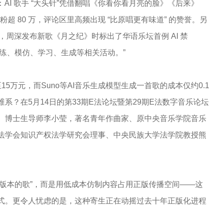
AI 歌手 “大头针”凭借翻唱《你看你看月亮的脸》《后来》
超 80 万，评论区里高频出现 “比原唱更有味道” 的赞誉。另
，周深发布新歌《月之纪》时标出了华语乐坛首例 AI 禁
训练、模仿、学习、生成等相关活动。”
5万元，而Suno等AI音乐生成模型生成一首歌的成本仅约0.1
系？在5月14日的第33期E法论坛暨第29期E法数字音乐论坛
、博士生导师李小莹，著名青年作曲家、原中央音乐学院音乐
法学会知识产权法学研究会理事、中央民族大学法学院教授熊
个版本的歌”，而是用低成本仿制内容占用正版传播空间——这
式。更令人忧虑的是，这种寄生正在动摇过去十年正版化进程