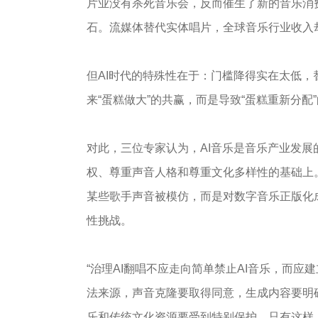
片业没有杀死音乐会，反而催生了新的音乐消费
石。流媒体替代实体唱片，全球音乐行业收入却从2
但AI时代的特殊性在于：门槛降得实在太低，
来“蛋糕做大”的共赢，而是导致“蛋糕重新分配
对此，三位专家认为，AI音乐是音乐产业发展
权、尊重声音人格和尊重文化多样性的基础上
某些歌手声音被模仿，而是对数字音乐正版化
性挑战。
“治理AI翻唱不应走向简单禁止AI音乐，而应
法来源，声音克隆要取得同意，生成内容要明
乐和传统文化资源要受到特别保护。只有这样