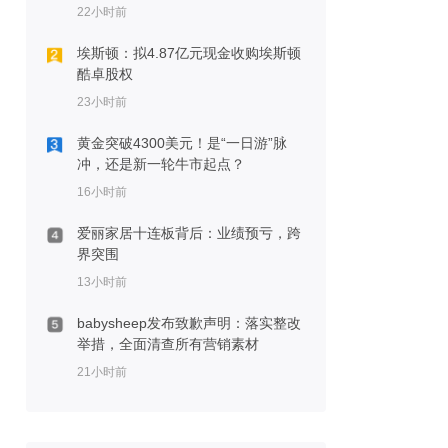
22小时前
埃斯顿：拟4.87亿元现金收购埃斯顿
酷卓股权
23小时前
黄金突破4300美元！是“一日游”脉
冲，还是新一轮牛市起点？
16小时前
爱丽家居十连板背后：业绩预亏，跨
界突围
13小时前
babysheep发布致歉声明：落实整改
举措，全面清查所有营销素材
21小时前