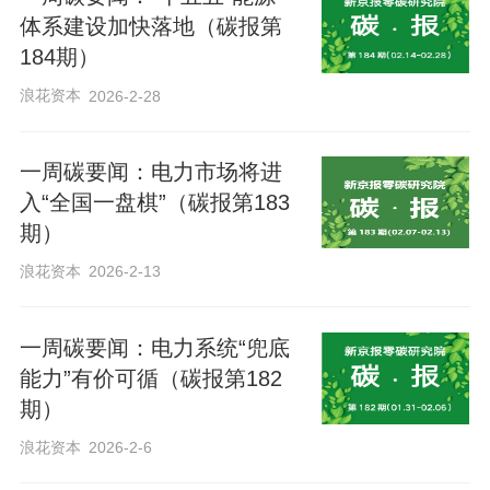
体系建设加快落地（碳报第
“东部推理、西部训练”
，
Token生产的“新
184期）
地理”
浪花资本
2026-2-28
你手机里那个智能助手每次回复消耗的
一周碳要闻：电力市场将进
Token，它的“产地”在哪里？
入“全国一盘棋”（碳报第183
期）
过去，数据中心总是建在人口稠密的东
浪花资本
2026-2-13
部，只为离用户更近、时延更低。但随着
AI大模型的爆发，这种逻辑正在被电力改
一周碳要闻：电力系统“兜底
写。训练一个千亿级参数的模型，其耗电
能力”有价可循（碳报第182
期）
量相当于一个小城镇数周至数月的用电
量。东部紧张的能耗指标与结构性电力成
浪花资本
2026-2-6
本，已成为AI发展的紧箍咒。