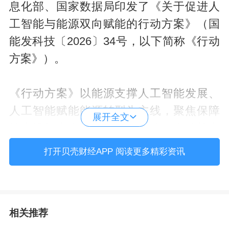
息化部、国家数据局印发了《关于促进人
工智能与能源双向赋能的行动方案》（国
能发科技〔2026〕34号，以下简称《行动
方案》）。
《行动方案》以能源支撑人工智能发展、
人工智能赋能能源转型为主线，聚焦保障
展开全文
算力设施安全可靠的能源供给、推动算力
设施绿色低碳转型、促进算力电力高效经
打开贝壳财经APP 阅读更多精彩资讯
济协同、开放能源领域人工智能高价值应
用场景、挖掘能源领域数据价值、强化能
源领域人工智能模型创新等方面部署了29
相关推荐
项重点任务，着力促进能源、算力、场