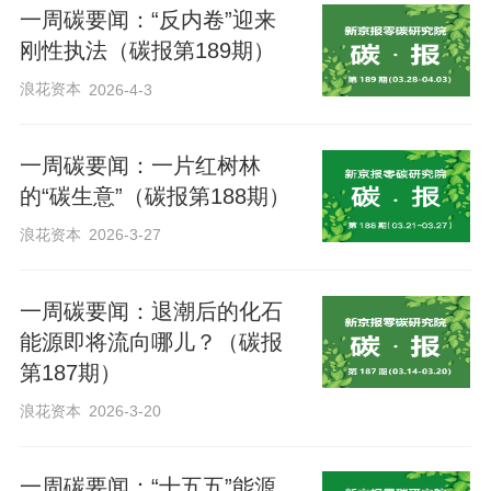
景、数据、模型等人工智能发展各要素高
一周碳要闻：“反内卷”迎来
效协同。
刚性执法（碳报第189期）
浪花资本
2026-4-3
受政策影响，近日绿电板块大涨。5月14
日，绿色电力指数（399438）盘中一度触
一周碳要闻：一片红树林
及2457.5，创自2022年以来新高，随后回
的“碳生意”（碳报第188期）
落收报2360.54。相关成分股天富能源当日
浪花资本
2026-3-27
涨停，露笑科技当日涨停；福能股份九日
连涨，收报10.49元。
一周碳要闻：退潮后的化石
能源即将流向哪儿？（碳报
第187期）
当“算电协同”成为国家级行动，绿电交易日
浪花资本
2026-3-20
渐活跃股价大涨时，究竟能为我们每一个
普通人带来怎样的切实改变？
一周碳要闻：“十五五”能源