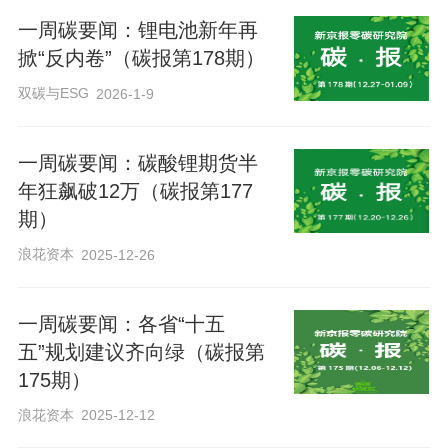
一周碳要闻：锂电池新年再
掀“反内卷”（碳报第178期）
此次《行动方案》的关键突破，在于它顺
应并强化了这种资源再配置的趋势。中国
双碳与ESG
2026-1-9
能源研究会配售电专委会副秘书长吴俊宏
一周碳要闻：碳酸锂期货半
在接受采访时指出，未来AIDC（人工智能
年狂飙破12万（碳报第177
数据中心）的选址不会走向极端，而是形
期）
成一种高效的分工格局。
浪花资本
2025-12-26
吴俊宏分析，推理类算力仍会优先靠近用
一周碳要闻：各省“十五
户、核心城市，保障低时延服务；但大模
五”规划建议齐向绿（碳报第
型训练、超大规模智算集群这类高耗能算
175期）
力，选址核心逻辑必然转向“低价+稳定绿
浪花资本
2025-12-12
电”。东部地区电价高、能耗指标紧张，西