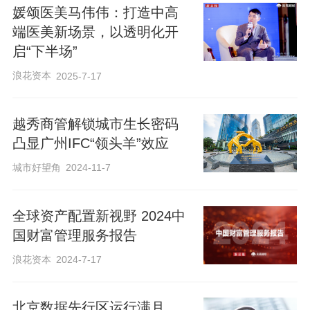
金融机构及金融服务与研究类机构的支
媛颂医美马伟伟：打造中高
持，提供超200个实习岗位，覆盖银行、保
端医美新场景，以透明化开
险、券商、资管、外资、金融基础设施、
启“下半场”
传媒、智库等多个领域，包括中国工商银
浪花资本
2025-7-17
行、中国农业银行、中国银行、中国建设
银行、中国人保、中国人寿、中国再保、
越秀商管解锁城市生长密码
凸显广州IFC“领头羊”效应
中金公司、中信建投、银河证券、东方汇
理资管（Amundi）、标普全球（S&P
城市好望角
2024-11-7
Global）等。
全球资产配置新视野 2024中
国财富管理服务报告
自2022年启动以来，中国未来金融分析师
浪花资本
2024-7-17
大赛已成功举办五届，累计吸引超2万名青
年学子参赛，提供了870余个优质实习岗
​北京数据先行区运行满月，