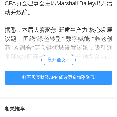
CFA协会理事会主席Marshall Bailey出席活
动并致辞。
据悉，本届大赛聚焦“新质生产力”核心发展
议题，围绕“绿色转型”“数字赋能”“养老创
新”“AI融合”等关键领域设置议题，吸引到
全球529所高校、9239名学子踊跃参与，
展开全文
全面实现赛事规模和国际化水平量级提
升。经过方案宣讲、现场答辩与专家评审
打开贝壳财经APP 阅读更多精彩资讯
等环节的激烈角逐，来自南开大学的银河
战舰队最终脱颖而出。
相关推荐
值得关注的是，本届大赛共得到32家持牌