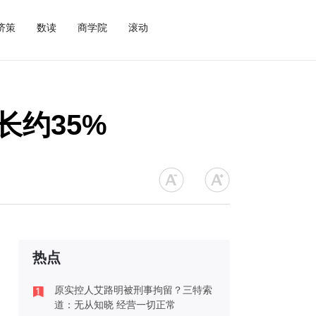
济策
数读
商学院
滚动
长约35%
热点
原实控人艾路明被刑事拘留？三特索
道：无从知晓 经营一切正常