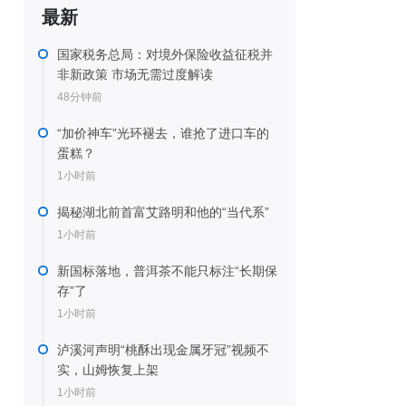
最新
国家税务总局：对境外保险收益征税并
非新政策 市场无需过度解读
48分钟前
“加价神车”光环褪去，谁抢了进口车的
蛋糕？
1小时前
揭秘湖北前首富艾路明和他的“当代系”
1小时前
新国标落地，普洱茶不能只标注“长期保
存”了
1小时前
泸溪河声明“桃酥出现金属牙冠”视频不
实，山姆恢复上架
1小时前