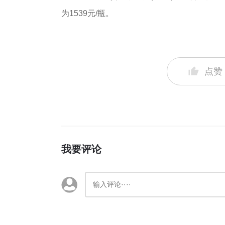
为1539元/瓶。
点赞
我要评论