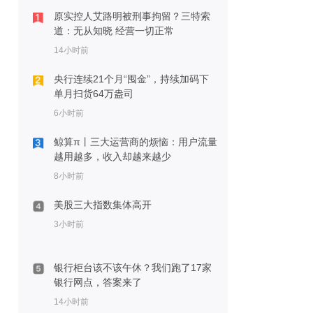
原实控人艾路明被刑事拘留？三特索
道：无从知晓 经营一切正常
14小时前
央行连续21个月“囤金”，持续加码下
单月扫货64万盎司
6小时前
鲸算π丨三大运营商的烦恼：用户流量
越用越多，收入却越来越少
8小时前
美股三大指数集体高开
3小时前
银行柜台该不该午休？我们跑了17家
银行网点，答案来了
14小时前