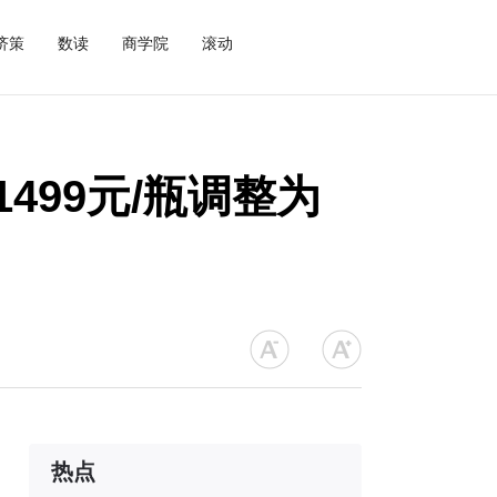
济策
数读
商学院
滚动
499元/瓶调整为
热点