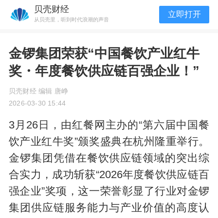
贝壳财经
立即打开
从贝壳里，听到时代浪潮的声音
金锣集团荣获“中国餐饮产业红牛
奖・年度餐饮供应链百强企业！”
贝壳财经 编辑 唐峥
2026-03-30 15:44
3月26日，由红餐网主办的“第六届中国餐
饮产业红牛奖”颁奖盛典在杭州隆重举行。
金锣集团凭借在餐饮供应链领域的突出综
合实力，成功斩获“2026年度餐饮供应链百
强企业”奖项，这一荣誉彰显了行业对金锣
集团供应链服务能力与产业价值的高度认