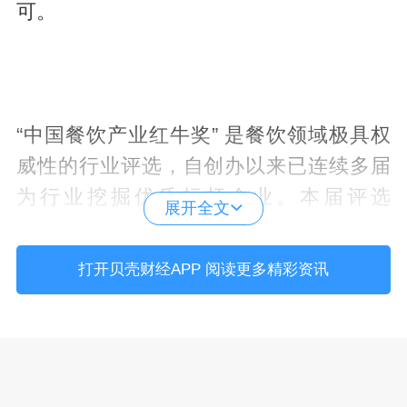
可。
“中国餐饮产业红牛奖” 是餐饮领域极具权
威性的行业评选，自创办以来已连续多届
为行业挖掘优质标杆企业。本届评选
展开全文
中，“餐饮供应链百强企业” 作为核心奖
项，从营收规模、供应能力、科技创新、
打开贝壳财经APP 阅读更多精彩资讯
渠道服务等多个维度进行严苛筛选，最终
遴选出餐饮供应链各细分领域的头部标
杆，覆盖食材、冷链、调味等全产业链环
节。