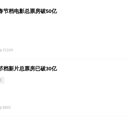
年春节档电影总票房破50亿
21104
春节档新片总票房已破30亿
房
8802