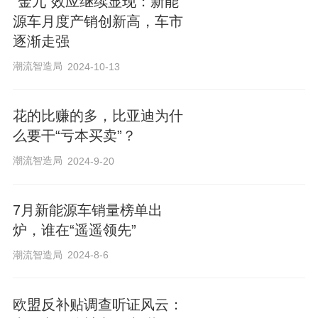
“金九”效应继续显现：新能
源车月度产销创新高，车市
来阅读我的更多文章吧
逐渐走强
潮流智造局
2024-10-13
张冰
董怡楠
任婉晴
花的比赚的多，比亚迪为什
贝壳财经记者
贝壳财经记者
贝壳财经记者
么要干“亏本买卖”？
记者主页
记者主页
记者主页
潮流智造局
2024-9-20
7月新能源车销量榜单出
炉，谁在“遥遥领先”
潮流智造局
2024-8-6
欧盟反补贴调查听证风云：