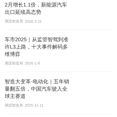
2月增长1.1倍，新能源汽车
拓展正成为比亚迪重要的增长引擎。比亚
出口延续高态势
迪品牌及公关部门总经理李云飞年初透
潮流智造局
2026-3-11
露，公司计划在2026年向中国以外地区销
售130万辆汽车。
车市2025｜从监管智驾到准
许L3上路，十大事件解码多
同为多品牌运营的汽车集团，奇瑞集团1月
维博弈
五大品牌总销量超20万辆，同比下降
潮流智造局
2026-1-8
10.7%。广汽集团1月销量为11.66万辆，
同比增长18.47%；其中昊铂埃安BU和传
智造大变革·电动化｜五年销
祺BU完成组建后首次发布月度销量，其销
量翻五倍，中国汽车驶入全
量同比分别增长171.63%和51.06%。长城
球主赛道
汽车1月销售超9万辆，同比增长11.59%。
潮流智造局
2025-11-11