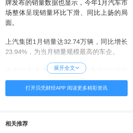
牌发布的销量数据也显示，今年1月汽车市
场整体呈现销量环比下滑、同比上扬的局
面。
上汽集团1月销量达32.74万辆，同比增长
23.94%，为当月销量规模最高的车企。
展开全文
吉利汽车集团1月乘用车销量达27.02万
辆，同比增长1.29%，环比增长14.08%，
打开贝壳财经APP 阅读更多精彩资讯
成为目前唯一实现同环比正增长的企业。
比亚迪1月销量国内下滑、海外增长。当月
总销量约21万辆，其中海外市场销量超10
相关推荐
万辆，同比增长51.47%。海外市场的快速