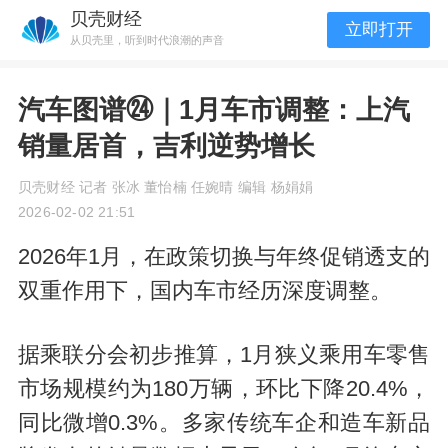
贝壳财经
立即打开
从贝壳里，听到时代浪潮的声音
汽车图谱㉔｜1月车市调整：上汽
销量居首，吉利逆势增长
贝壳财经 记者 张冰 董怡楠 任婉晴 编辑 杨娟娟
2026-02-02 21:51
2026年1月，在政策切换与年终促销透支的
双重作用下，国内车市经历深度调整。
据乘联分会初步推算，1月狭义乘用车零售
市场规模约为180万辆，环比下降20.4%，
同比微增0.3%。多家传统车企和造车新品