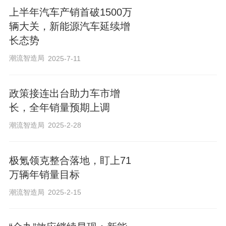
新势力车企中，小米汽车1月交付量超3.9
上半年汽车产销首破1500万
万辆，首次超越零跑汽车。赛力斯、极
辆大关，新能源汽车延续增
氪、蔚来1月销量同比分别增长104.85%、
长态势
99.7%和96.08%，成为当月表现亮眼的高
潮流智造局
2025-7-11
增长梯队。
政策接连出台助力车市增
长，全年销量预期上调
潮流智造局
2025-2-28
统筹 廖爱玲
记者 张冰 董怡楠
极氪领克整合落地，盯上71
设计 任婉晴
万辆年销量目标
编辑 杨娟娟
潮流智造局
2025-2-15
校对 穆祥桐 柳宝庆