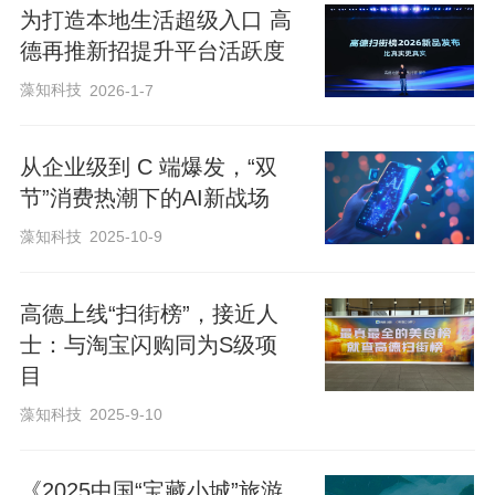
厅，平均发布过400篇探店评价。“正是‘民
为打造本地生活超级入口 高
间寻味人’深入街头的实地暗访和真实反
德再推新招提升平台活跃度
馈，构成了这个榜单最坚固的基石。”抖音
藻知科技
2026-1-7
生活服务烟火榜相关负责人说。
从企业级到 C 端爆发，“双
据介绍，首批全国共有360家小店登上抖音
节”消费热潮下的AI新战场
生活服务烟火榜，覆盖北京、上海、广
藻知科技
2025-10-9
州、成都、西安、南京、沈阳、长沙、武
汉、重庆10座城市。其中，只此一家的单
高德上线“扫街榜”，接近人
士：与淘宝闪购同为S级项
店占比95%，十年老店和本地特色菜小店
目
分别占比61%和58%。
藻知科技
2025-9-10
校对 付春愔
《2025中国“宝藏小城”旅游