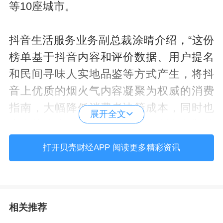
等10座城市。
抖音生活服务业务副总裁涂晴介绍，“这份
榜单基于抖音内容和评价数据、用户提名
和民间寻味人实地品鉴等方式产生，将抖
音上优质的烟火气内容凝聚为权威的消费
指南，大幅降低消费者决策成本，同时也
展开全文
为上榜小店提供一条‘被看见’到‘被消费’的
快速成长路径。”
打开贝壳财经APP 阅读更多精彩资讯
为确保榜单的公正与品质，本次评选在基
础数据和用户提名基础上，引入248位资深
相关推荐
民间寻味人。他们人均打卡超过500家餐