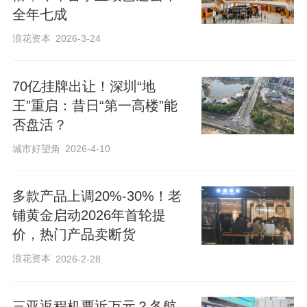
全年七成
浪花资本
2026-3-24
70亿挂牌出让！深圳“地
王”重启：昔日“第一高楼”能
否盘活？
城市好望角
2026-4-10
多款产品上调20%-30%！老
铺黄金启动2026年首轮提
价，热门产品卖断货
浪花资本
2026-2-28
三亚返程机票近万元？各航