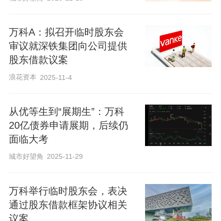
万科A：拟召开临时股东会
审议就深铁集团向公司提供
股东借款议案
浪花资本
2025-11-4
从优等生到“展期生”：万科
20亿债券申请展期，后续仍
面临大考
城市好望角
2025-11-29
万科举行临时股东会，表决
通过股东借款框架协议相关
议案