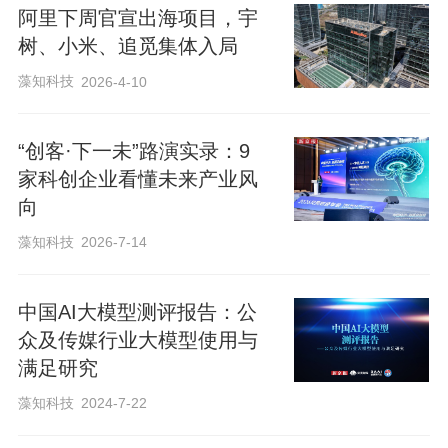
曝光
阿里下周官宣出海项目，宇
树、小米、追觅集体入局
过去几年，跨境电商行业深陷低价竞争泥
藻知科技
2026-4-10
潭，平台与商家均承压。雨果跨境数据显
示，2024年跨境电商行业近半数卖家利润
“创客·下一未”路演实录：9
下滑（相比2023年），有13%卖家的利润
家科创企业看懂未来产业风
向
下滑幅度超过50%。在此背景下，“品牌出
海”或成为“反内卷”解法之一。
藻知科技
2026-7-14
中国AI大模型测评报告：公
速卖通在品牌出海方面早已布局。新京报
众及传媒行业大模型使用与
贝壳财经记者获悉，早在2024年，速卖通
满足研究
就筹备推出了“品牌出海计划”，截至2025
藻知科技
2024-7-22
年3月，加入该计划的品牌中，95%已达成