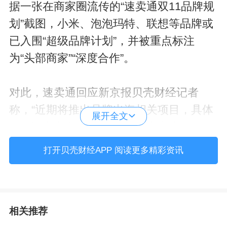
据一张在商家圈流传的“速卖通双11品牌规
划”截图，小米、泡泡玛特、联想等品牌或
已入围“超级品牌计划”，并被重点标注
为“头部商家”“深度合作”。
对此，速卖通回应新京报贝壳财经记者
称，“近期将推出品牌出海相关项目，具体
展开全文
信息以官方发布为准。”尽管官方未披露更
多细节，但结合行业背景与速卖通过往动
打开贝壳财经APP 阅读更多精彩资讯
作，这一项目的推出被业内解读为“跨境电
商转向品牌化竞争的信号”。
相关推荐
低价抢市场转向品牌合作，热门合作品牌