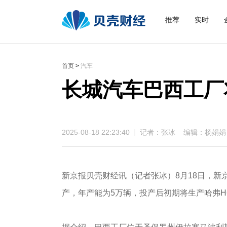
推荐
实时
首页
>
汽车
长城汽车巴西工厂
2025-08-18 22:23:40
记者：张冰 编辑：杨娟娟
新京报贝壳财经讯（记者张冰）8月18日，
产，年产能为5万辆，投产后初期将生产哈弗H6