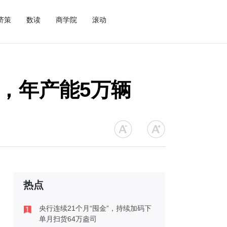
济策
数读
商学院
滚动
，年产能5万辆
热点
央行连续21个月“囤金”，持续加码下
单月扫货64万盎司