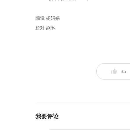
编辑 杨娟娟
校对 赵琳
35
我要评论