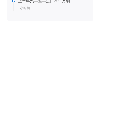
上半年汽车整车进口20.1万辆
1小时前