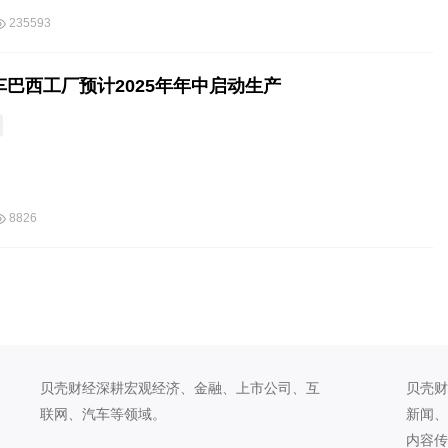
235593
车巴西工厂预计2025年年中启动生产
8826
贝壳财经深耕宏观经济、金融、上市公司、互
贝壳财
联网、汽车等领域。
新闻、
内容传