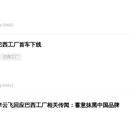
58662
巴西工厂首车下线
巴西工厂
65937
李云飞回应巴西工厂相关传闻：蓄意抹黑中国品牌