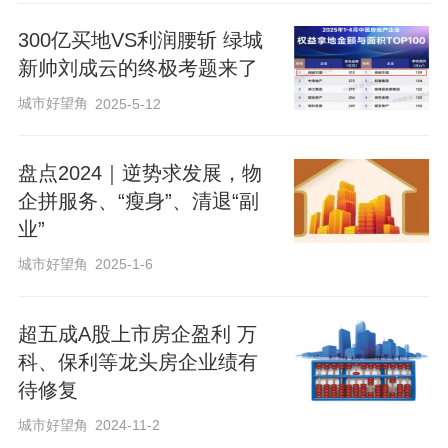
司交付的楼盘体量，较上年同期增加所
300亿买地VS利润腰斩 绿城
致。
新帅刘成云的终极考题来了
城市好望角
2025-5-12
除了上述两家龙头房企外，还有南都物
业、新黄浦、天宸股份、天保基建、深深
盘点2024｜逆势求发展，物
房、深物业6家房地产行业内的企业实现
企拼服务、“瘦身”、清退“副
了“预增”。
业”
城市好望角
2025-1-6
超五成A股上市房企盈利 万
科、保利等龙头房企业绩有
待修复
城市好望角
2024-11-2