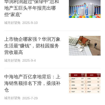
华润利润超过“保绿中”总和
司营业总收入同比下降；受行业和市场波
地产五巨头半年报亮出哪
动影响，结转项目盈利能力下降，相关利
些“家底”
润指标相应同比下降。
城市好望角
2025-9-10
在龙头房企中，民营房企滨江的表现独树
上市物企哪家强？华润万象
一帜，不仅盈利，而且是少数“预增”的上市
生活最“赚钱”，碧桂园服务
营收最高
房企之一。根据业绩预告，滨江集团预计
上半年归属上市公司股东的净利润为16.32
城市好望角
2025-9-4
亿元-19.82亿元，扣除非经常性损益后的
净利润为16.37亿元-19.87亿元。
中海地产百亿拿地背后：上
海销售额排名下滑，亟须补
仓
由此可以看出，上半年滨江集团两个盈利
城市好望角
2025-7-29
指标的增幅均达40%-70%，主要因期内公