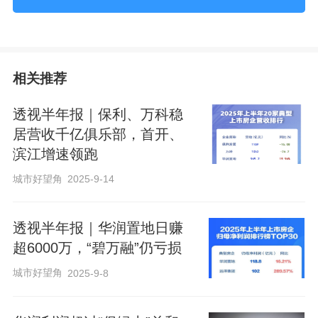
作为行业“领头羊”，保利发展也是首个披露
业绩快报的上市房企。
7月14日，保利发展发布半年度业绩预告，
相关推荐
预计上半年营收约1168亿元，同比减少
透视半年报｜保利、万科稳
16.12%；利润总额99.3亿元，同比减少
居营收千亿俱乐部，首开、
29.56%。而归属于母公司所有者的净利润
滨江增速领跑
为27.35亿元，同比减少63.15%；扣除非
城市好望角
2025-9-14
经常性损益后的净利润预计为25.99亿元；
同比减少64.05%。
透视半年报｜华润置地日赚
超6000万，“碧万融”仍亏损
由此可以看出，保利发展归母净利润下滑
城市好望角
2025-9-8
幅度较大。对此，公告称，主要
原因是报
告期内，
因房地产项目结转规模下降，公