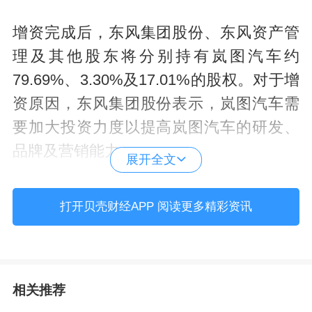
增资完成后，东风集团股份、东风资产管
理及其他股东将分别持有岚图汽车约
79.69%、3.30%及17.01%的股权。对于增
资原因，东风集团股份表示，岚图汽车需
要加大投资力度以提高岚图汽车的研发、
品牌及营销能力。
展开全文
此外，根据东风集团股份的公告，2023年
打开贝壳财经APP 阅读更多精彩资讯
岚图汽车税后净亏损14.72亿元，2024年税
后净亏损1800万元。
相关推荐
岚图汽车在今年年初定下了力争达成年销