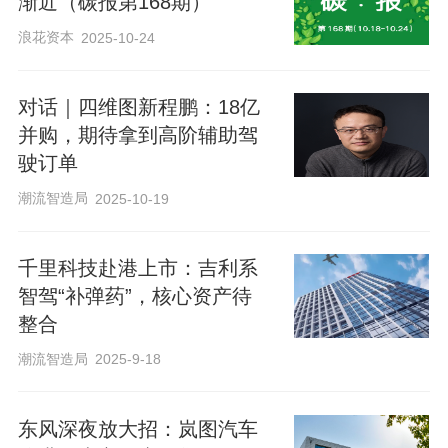
渐近（碳报第168期）
浪花资本
2025-10-24
对话｜四维图新程鹏：18亿
并购，期待拿到高阶辅助驾
驶订单
潮流智造局
2025-10-19
千里科技赴港上市：吉利系
智驾“补弹药”，核心资产待
整合
潮流智造局
2025-9-18
东风深夜放大招：岚图汽车