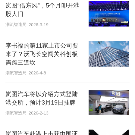
20万辆的销售目标；今年上半年，岚图汽
岚图“借东风”，5个月叩开港
车累计销量56128辆，同比增长85%。岚图
股大门
汽车首席执行官卢放此前在接受新京报贝
潮流智造局
2026-3-19
壳财经采访时表示，20万辆年销目标对车
企来说是一个重要门槛，超过之后就会步
李书福的第11家上市公司要
入另外一个发展天地。岚图汽车正加速走
来了？沃飞长空闯关科创板
需跨三道坎
向20万辆的质变点。在追求销量的同时，
岚图汽车也同样追求经营质量，兼顾合理
潮流智造局
2026-4-8
利润。只有正向的利润才能保证企业的发
岚图汽车将以介绍方式登陆
展，才能持续为用户提供服务和保障。
港交所，预计3月19日挂牌
潮流智造局
2026-2-13
编辑 杨娟娟
校对 赵琳
岚图汽车赴港上市获中国证