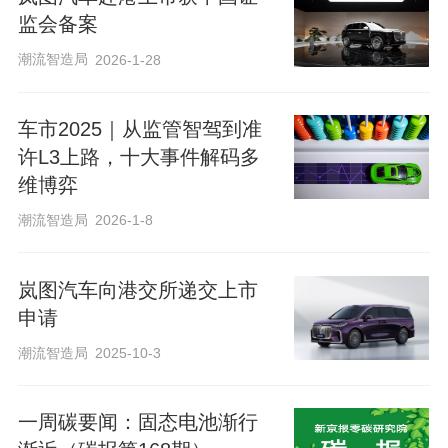
来阅读我的更多文章吧
监会备案
潮流智造局
2026-1-28
王琳琳
记者主页
贝壳财经记者
车市2025｜从监管智驾到准
许L3上路，十大事件解码多
维博弈
潮流智造局
2026-1-8
岚图汽车向港交所递交上市
申请
潮流智造局
2025-10-3
一周碳要闻：固态电池渐行